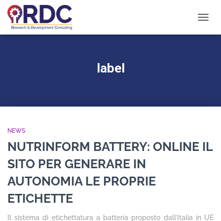
NAVIG
TOGG
label
NEWS
NUTRINFORM BATTERY: ONLINE IL
SITO PER GENERARE IN
AUTONOMIA LE PROPRIE
ETICHETTE
Il sistema di etichettatura a batteria proposto dall’Italia in UE