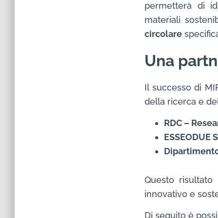
permetterà di id
materiali sosteni
circolare
specifica
Una partn
Il successo di MI
della ricerca e del
RDC – Resea
ESSEODUE S.r
Dipartimento
Questo risultato
innovativo e soste
Di seguito è poss