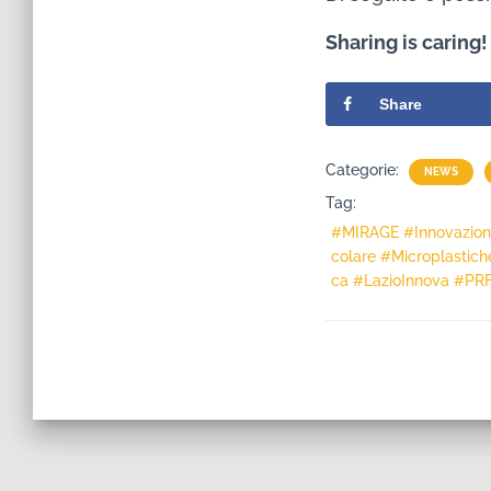
Sharing is caring!
Share
Categorie:
NEWS
Tag:
#MIRAGE #Innovazione
colare #Microplastich
ca #LazioInnova #PRFE