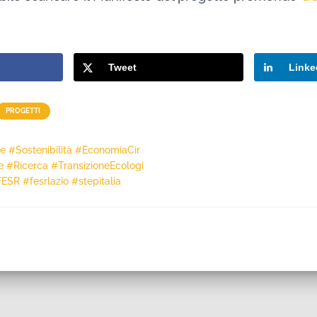
Tweet
Linke
PROGETTI
 #Sostenibilità #EconomiaCir
e #Ricerca #TransizioneEcologi
SR #fesrlazio #stepitalia