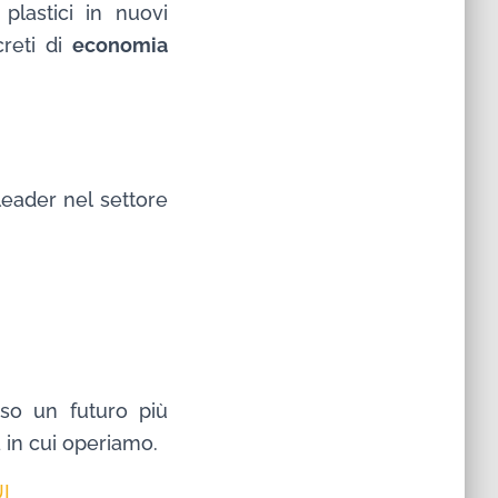
plastici in nuovi
creti di
economia
leader nel settore
rso un futuro più
a in cui operiamo.
I