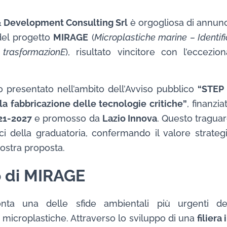
 Development Consulting Srl
è orgogliosa di annunc
del progetto
MIRAGE
(
Microplastiche marine – Identif
, trasformazionE
), risultato vincitore con l’eccezi
to presentato nell’ambito dell’Avviso pubblico
“STEP 
lla fabbricazione delle tecnologie critiche”
, finanz
21-2027
e promosso da
Lazio Innova
. Questo traguar
ici della graduatoria, confermando il valore strategic
nostra proposta.
vo di MIRAGE
ronta una delle sfide ambientali più urgenti d
 microplastiche. Attraverso lo sviluppo di una
filiera