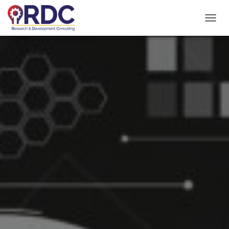
N
A
V
I
G
A
Z
I
O
N
E
T
O
G
G
L
E