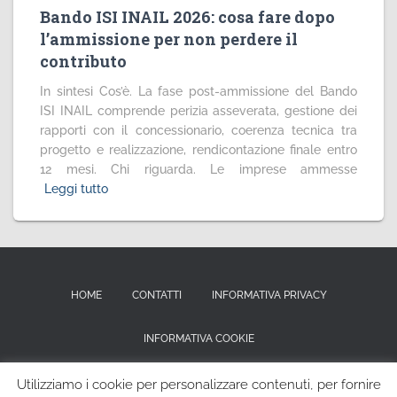
Bando ISI INAIL 2026: cosa fare dopo
l’ammissione per non perdere il
contributo
In sintesi Cos’è. La fase post-ammissione del Bando
ISI INAIL comprende perizia asseverata, gestione dei
rapporti con il concessionario, coerenza tecnica tra
progetto e realizzazione, rendicontazione finale entro
12 mesi. Chi riguarda. Le imprese ammesse
Leggi tutto
HOME
CONTATTI
INFORMATIVA PRIVACY
INFORMATIVA COOKIE
RICHIESTA CANCELLAZIONE DEI DATI PERSONALI
Utilizziamo i cookie per personalizzare contenuti, per fornire