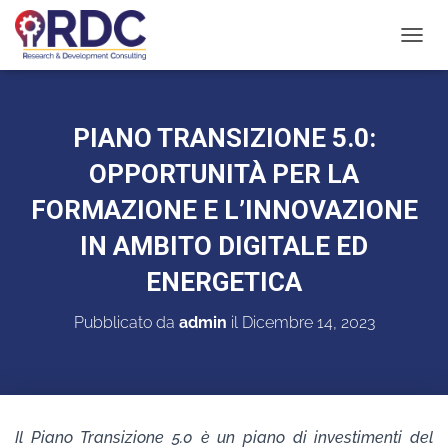
N
A
V
I
G
PIANO TRANSIZIONE 5.0:
A
Z
OPPORTUNITÀ PER LA
I
O
FORMAZIONE E L’INNOVAZIONE
N
IN AMBITO DIGITALE ED
E
T
ENERGETICA
O
G
G
Pubblicato da
admin
il
Dicembre 14, 2023
L
E
Il Piano Transizione 5.0 è un piano di investimenti del