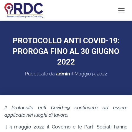
N
A
V
I
G
PROTOCOLLO ANTI COVID-19:
A
Z
PROROGA FINO AL 30 GIUGNO
I
O
2022
N
E
Pubblicato da
admin
il
Maggio 9, 2022
T
O
G
G
L
E
Il Protocollo anti Covid-19 continuerà ad essere
applicato nei luoghi di lavoro.
Il 4 maggio 2022 il Governo e le Parti Sociali hanno