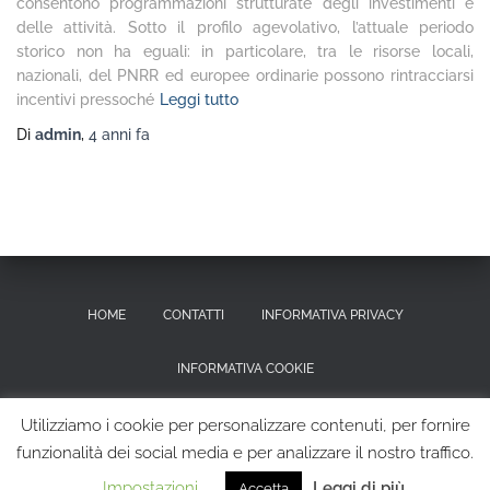
consentono programmazioni strutturate degli investimenti e
delle attività. Sotto il profilo agevolativo, l’attuale periodo
storico non ha eguali: in particolare, tra le risorse locali,
nazionali, del PNRR ed europee ordinarie possono rintracciarsi
incentivi pressoché
Leggi tutto
Di
admin
,
4 anni
fa
HOME
CONTATTI
INFORMATIVA PRIVACY
INFORMATIVA COOKIE
RICHIESTA CANCELLAZIONE DEI DATI PERSONALI
Utilizziamo i cookie per personalizzare contenuti, per fornire
funzionalità dei social media e per analizzare il nostro traffico.
Hestia | Sviluppato da
ThemeIsle
Impostazioni
Leggi di più
Accetta