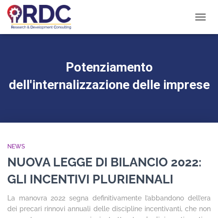
NAVIG
TOGG
Potenziamento
dell'internalizzazione delle imprese
NEWS
NUOVA LEGGE DI BILANCIO 2022:
GLI INCENTIVI PLURIENNALI
La manovra 2022 segna definitivamente l’abbandono dell’era
dei precari rinnovi annuali delle discipline incentivanti, che non