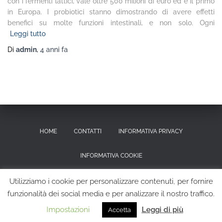
con i fermenti lattici, vale oltre 500 milioni di euro ed è il primo
in Europa. I probiotici stanno dimostrando di avere effetti
benefici su molte funzioni intestinali, e non solo. Ogni
Leggi tutto
Di
admin
,
4 anni
fa
HOME
CONTATTI
INFORMATIVA PRIVACY
INFORMATIVA COOKIE
RICHIESTA CANCELLAZIONE DEI DATI PERSONALI
Utilizziamo i cookie per personalizzare contenuti, per fornire
funzionalità dei social media e per analizzare il nostro traffico.
Hestia | Sviluppato da
ThemeIsle
Impostazioni
Leggi di più
Accetta