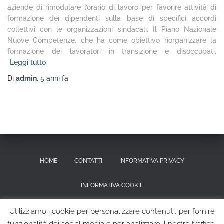
aziende di rimodulare l’orario di lavoro per favorire attività di
formazione dei dipendenti sulla base di specifici accordi
collettivi con le organizzazioni sindacali. Il Piano Nazionale
Nuove Competenze, che ha come obiettivo riorganizzare la
formazione dei lavoratori in transizione e disoccupati,
Leggi tutto
Di
admin
,
5 anni
fa
HOME
CONTATTI
INFORMATIVA PRIVACY
INFORMATIVA COOKIE
RICHIESTA CANCELLAZIONE DEI DATI PERSONALI
Utilizziamo i cookie per personalizzare contenuti, per fornire