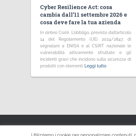
Cyber Resilience Act: cosa
cambia dall’11 settembre 2026 e
cosa deve fare la tua azienda
In sintesi Cos’è. L’obbligo, previsto dall’articolo
14 del Regolamento (UE) 2024/2847, di
segnalare a ENISA e al CSIRT nazionale le
vulnerabilità attivamente sfruttate e gli
incidenti gravi che incidono sulla sicurezza di
prodotti con elementi
Leggi tutto
HOME
CONTATTI
INFORMATIVA PRIVACY
I
Utilizziamo i cookie per personalizzare contenuti, pe