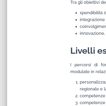
Tra gli obiettivi
spendibilità 
integrazione 
coinvolgiment
innovazione,
Livelli e
I percorsi di fo
modulate in relazi
personalizzaz
regionale e l
competenze t
competenze f