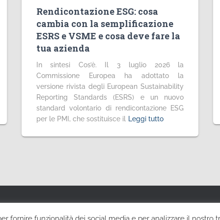
Rendicontazione ESG: cosa
cambia con la semplificazione
ESRS e VSME e cosa deve fare la
tua azienda
In sintesi Cos’è. Il 3 luglio 2026 la
Commissione Europea ha adottato la
versione rivista degli European Sustainability
Reporting Standards (ESRS) e un nuovo
standard volontario di rendicontazione ESG
per le PMI, che sostituisce il
Leggi tutto
NFORMATIVA COOKIE
RICHIESTA CANCELLAZIONE DEI DATI PERSONALI
r fornire funzionalità dei social media e per analizzare il nostro tr