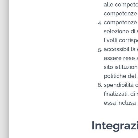
alle compete
competenze mu
competenze tr
selezione di 
livelli corris
accessibilità
essere rese a
sito istituzio
politiche del
spendibilità 
finalizzati, 
essa inclusa 
Integra