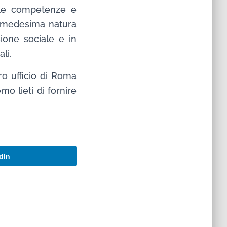
lle competenze e
la medesima natura
ione sociale e in
li.
ro ufficio di Roma
emo lieti di fornire
dIn