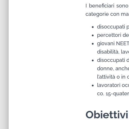
I beneficiari son
categorie con maggi
disoccupati 
percettori de
giovani NEET
disabilità, la
disoccupati d
donne, anche 
l’attività o i
lavoratori oc
co. 15-quater
Obiettiv