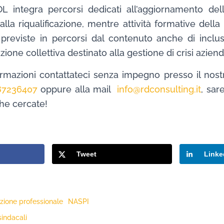
L integra percorsi dedicati all’aggiornamento de
 alla riqualificazione, mentre attività formative del
eviste in percorsi dal contenuto anche di inclus
zione collettiva destinato alla gestione di crisi azienda
rmazioni contattateci senza impegno presso il nost
87236407
oppure alla mail
info@rdconsulting.it
, sar
che cercate!
Tweet
Linke
zione professionale
NASPI
sindacali