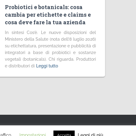
Probiotici e botanicals: cosa
cambia per etichette e claims e
cosa deve fare la tua azienda
In sintesi Cos’è. Le nuove disposizioni del
Ministero della Salute (nota dell’8 luglio 2026)
su etichettatura, presentazione e pubblicità di
integratori a base di probiotici e sostanze
vegetali (botanicals). Chi riguarda. Produttori
e distributori di
Leggi tutto
Hestia | Sviluppato da
ThemeIsle
affico.
Impostazioni
Leggi di più
Accetta