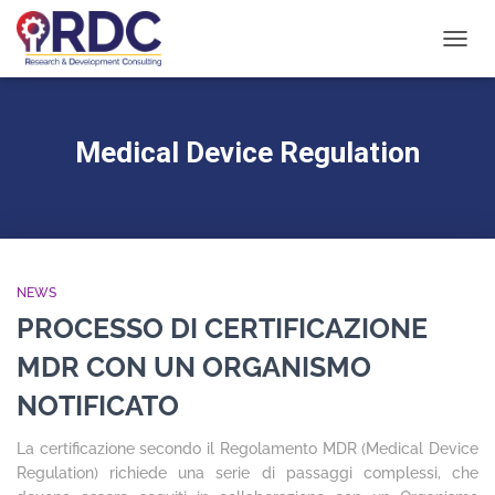
NAVIG
TOGG
Medical Device Regulation
NEWS
PROCESSO DI CERTIFICAZIONE
MDR CON UN ORGANISMO
NOTIFICATO
La certificazione secondo il Regolamento MDR (Medical Device
Regulation) richiede una serie di passaggi complessi, che