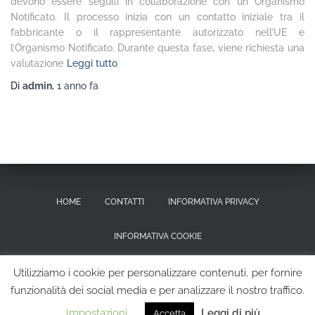
devono essere seguiti in collaborazione con un Organismo
Notificato. Il processo inizia con un contatto iniziale tra il
fabbricante o il rappresentante autorizzato nell’UE e
l’Organismo Notificato. Durante questa fase, viene richiesta una
valutazione
Leggi tutto
Di
admin
,
1 anno
fa
HOME
CONTATTI
INFORMATIVA PRIVACY
INFORMATIVA COOKIE
RICHIESTA CANCELLAZIONE DEI DATI PERSONALI
Utilizziamo i cookie per personalizzare contenuti, per fornire
funzionalità dei social media e per analizzare il nostro traffico.
Hestia | Sviluppato da
ThemeIsle
Impostazioni
Leggi di più
Accetta