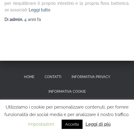
per riequilibrare il proprio intestino e la propria flora batterica,
se associati
Leggi tutto
Di
admin
,
4 anni
fa
HOME
CONTATTI
INFORMATIVA PRIVACY
INFORMATIVA COOKIE
RICHIESTA CANCELLAZIONE DEI DATI PERSONALI
Utilizziamo i cookie per personalizzare contenuti, per fornire
funzionalità dei social media e per analizzare il nostro traffico.
Hestia | Sviluppato da
ThemeIsle
Impostazioni
Leggi di più
Accetta