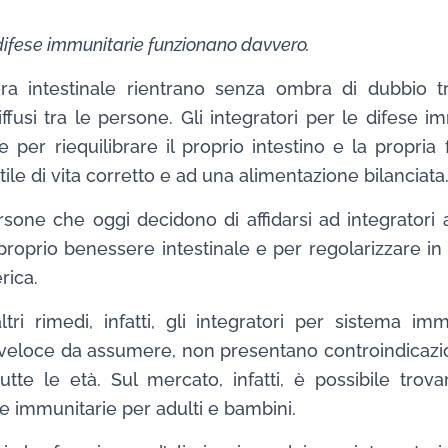
r difese immunitarie funzionano davvero.
flora intestinale rientrano senza ombra di dubbio t
iffusi tra le persone. Gli integratori per le difese i
 per riequilibrare il proprio intestino e la propria 
tile di vita corretto e ad una alimentazione bilanciata
sone che oggi decidono di affidarsi ad integratori a
l proprio benessere intestinale e per regolarizzare i
rica.
ltri rimedi, infatti, gli integratori per sistema i
 veloce da assumere, non presentano controindicazio
tte le età. Sul mercato, infatti, è possibile trova
se immunitarie per adulti e bambini.