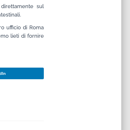
direttamente sul
estinali.
ro ufficio di Roma
emo lieti di fornire
dIn