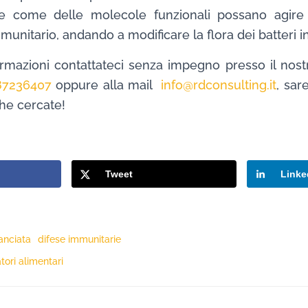
re come delle molecole funzionali possano agire 
unitario, andando a modificare la flora dei batteri int
rmazioni contattateci senza impegno presso il nost
87236407
oppure alla mail
info@rdconsulting.it
, sar
che cercate!
Tweet
Linke
anciata
difese immunitarie
tori alimentari