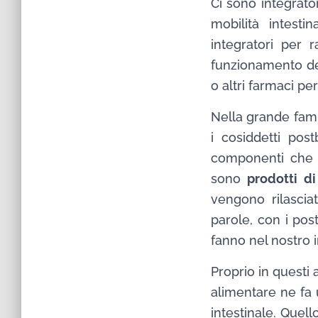
Ci sono integrato
mobilità intesti
integratori per r
funzionamento dell
o altri farmaci pe
Nella grande fami
i cosiddetti pos
componenti che co
sono
prodotti di
vengono rilasciat
parole, con i post
fanno nel nostro i
Proprio in questi a
alimentare ne fa 
intestinale. Quell