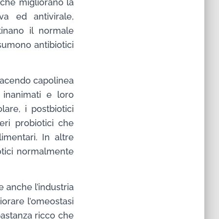
 che migliorano la
va ed antivirale,
stinano il normale
ssumono antibiotici
 facendo capolinea
 inanimati e loro
are, i postbiotici
ri probiotici che
imentari. In altre
otici normalmente
 e anche l’industria
iorare l’omeostasi
bbastanza ricco che