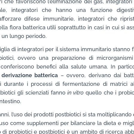
ri che favoriscono l’eliminazione dei gas, integratori
nale, integratori che hanno una funzione digesti
afforzare difese immunitarie, integratori che ripri
a flora batterica utili soprattutto in casi in cui si a
r un lungo periodo.
glia di integratori per il sistema immunitario stanno
tbiotici, ovvero una preparazione di microrganismi
nferiscono benefici alla salute umana. In particol
 derivazione batterica
– ovvero, derivano dai batte
i durante i processi di fermentazione di matrici al
biotici gli scienziati fanno
in vitro
quello che i probi
ntestino.
nni, l’uso dei prodotti postbiotici si sta moltiplicando
uso come supplementi per bilanciare la dieta e migl
o di probiotici e postbiotici è un ambito di ricerca a