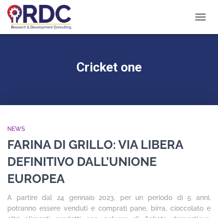
NAVIG
TOGG
Cricket one
NEWS
FARINA DI GRILLO: VIA LIBERA
DEFINITIVO DALL’UNIONE
EUROPEA
A partire dal 24 gennaio 2023, per un periodo di 5 anni,
potranno essere venduti e comprati pane, birra, cioccolato e