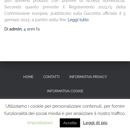
altri alimenti prodotti con polvere di Acheta domesticus.
Secondo quanto prevede il Regolamento 2023/5 della
Commissione europea, pubblicato sulla Gazzetta ufficiale il 3
gennaio 2023, a partire dalla fine
Leggi tutto
Di
admin
,
4 anni
fa
HOME
CONTATTI
INFORMATIVA PRIVACY
INFORMATIVA COOKIE
RICHIESTA CANCELLAZIONE DEI DATI PERSONALI
Utilizziamo i cookie per personalizzare contenuti, per fornire
funzionalità dei social media e per analizzare il nostro traffico.
Hestia | Sviluppato da
ThemeIsle
Impostazioni
Leggi di più
Accetta