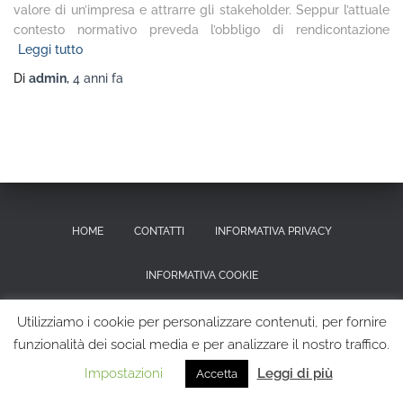
valore di un’impresa e attrarre gli stakeholder. Seppur l’attuale
contesto normativo preveda l’obbligo di rendicontazione
Leggi tutto
Di
admin
,
4 anni
fa
HOME
CONTATTI
INFORMATIVA PRIVACY
INFORMATIVA COOKIE
RICHIESTA CANCELLAZIONE DEI DATI PERSONALI
Utilizziamo i cookie per personalizzare contenuti, per fornire
funzionalità dei social media e per analizzare il nostro traffico.
Hestia | Sviluppato da
ThemeIsle
Impostazioni
Leggi di più
Accetta