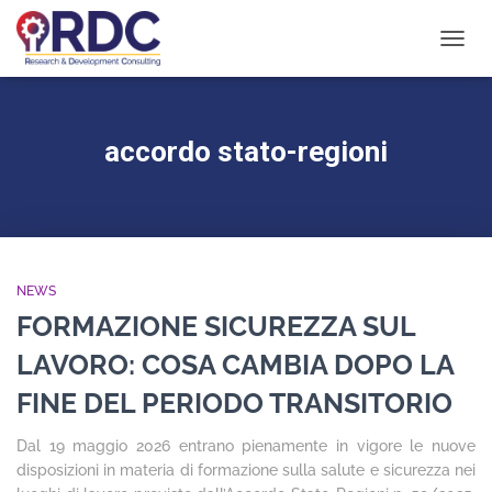
NAVIG
TOGG
accordo stato-regioni
NEWS
FORMAZIONE SICUREZZA SUL
LAVORO: COSA CAMBIA DOPO LA
FINE DEL PERIODO TRANSITORIO
Dal 19 maggio 2026 entrano pienamente in vigore le nuove
disposizioni in materia di formazione sulla salute e sicurezza nei