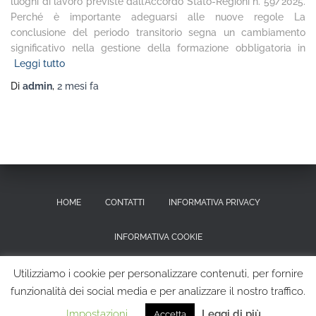
luoghi di lavoro previste dall’Accordo Stato-Regioni n. 59/2025.
Perché è importante adeguarsi alle nuove regole La
conclusione del periodo transitorio segna un cambiamento
significativo nella gestione della formazione obbligatoria in
Leggi tutto
Di
admin
,
2 mesi
fa
HOME
CONTATTI
INFORMATIVA PRIVACY
INFORMATIVA COOKIE
RICHIESTA CANCELLAZIONE DEI DATI PERSONALI
Utilizziamo i cookie per personalizzare contenuti, per fornire
funzionalità dei social media e per analizzare il nostro traffico.
Hestia | Sviluppato da
ThemeIsle
Impostazioni
Leggi di più
Accetta