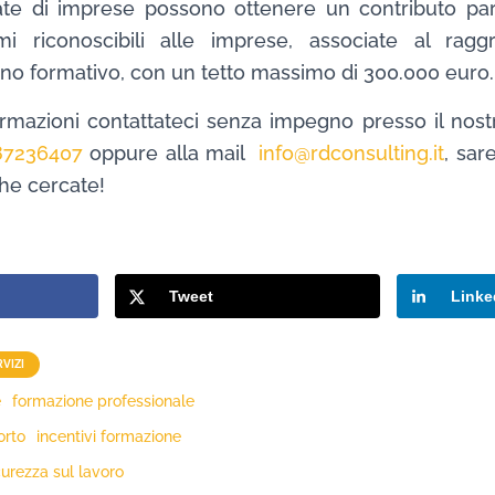
te di imprese possono ottenere un contributo pa
imi riconoscibili alle imprese, associate al rag
ano formativo, con un tetto massimo di 300.000 euro.
rmazioni contattateci senza impegno presso il nost
87236407
oppure alla mail
info@rdconsulting.it
, sar
che cercate!
Tweet
Linke
RVIZI
e
formazione professionale
orto
incentivi formazione
curezza sul lavoro