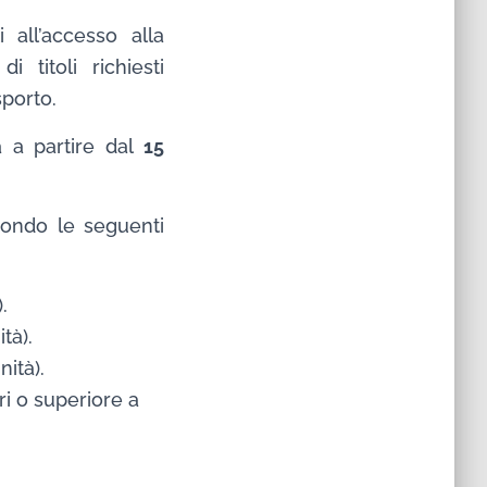
 all’accesso alla
 titoli richiesti
sporto.
a a partire dal
15
econdo le seguenti
.
tà).
ità).
i o superiore a