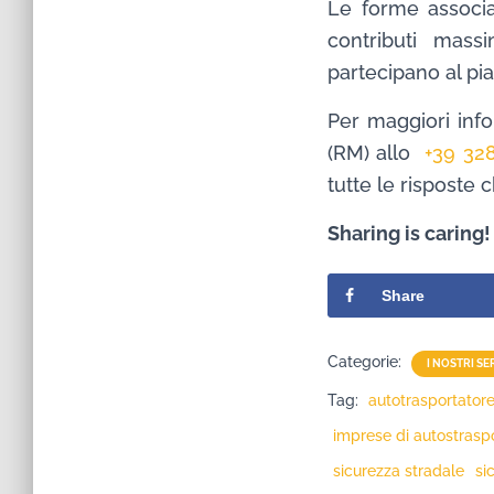
Le forme associa
contributi mass
partecipano al pi
Per maggiori info
(RM) allo
+39 32
tutte le risposte 
Sharing is caring!
Share
Categorie:
I NOSTRI SE
Tag:
autotrasportator
imprese di autostrasp
sicurezza stradale
si