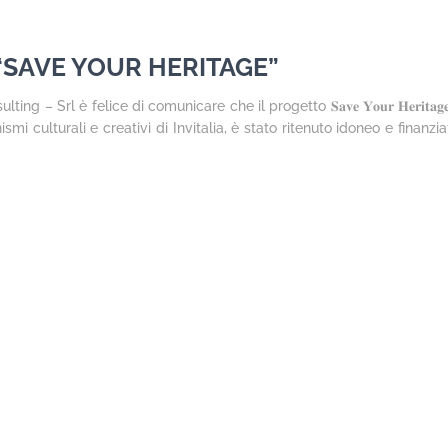
o “SAVE YOUR HERITAGE”
– Srl è felice di comunicare che il progetto 𝐒𝐚𝐯𝐞 𝐘𝐨𝐮𝐫 𝐇𝐞𝐫𝐢𝐭
 culturali e creativi di Invitalia, è stato ritenuto idoneo e finanziato per u