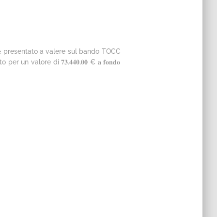
𝐚𝐠𝐞 presentato a valere sul bando TOCC
n valore di 𝟕𝟑.𝟒𝟒𝟎,𝟎𝟎 € 𝐚 𝐟𝐨𝐧𝐝𝐨