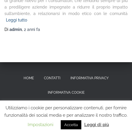
di grande rilievo per i consumatori, che tendono sempre di più
a prediligere aziende impegnate a ridurre il proprio impatto
sull’ambiente, a relazionarsi in modo etico con le comunità
Leggi tutto
Di
admin
,
2 anni
fa
HOME
CONTATTI
INFORMATIVA PRIVACY
INFORMATIVA COOKIE
RICHIESTA CANCELLAZIONE DEI DATI PERSONALI
Utilizziamo i cookie per personalizzare contenuti, per fornire
funzionalità dei social media e per analizzare il nostro traffico.
Hestia | Sviluppato da
ThemeIsle
Impostazioni
Leggi di più
Accetta