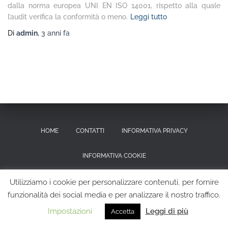
dalla norma europea UNI EN ISO 14001, rispetto alla quale
l’audit verifica la conformità o meno.
Leggi tutto
Di
admin
,
3 anni
fa
HOME
CONTATTI
INFORMATIVA PRIVACY
INFORMATIVA COOKIE
RICHIESTA CANCELLAZIONE DEI DATI PERSONALI
Utilizziamo i cookie per personalizzare contenuti, per fornire
funzionalità dei social media e per analizzare il nostro traffico.
Hestia | Sviluppato da
ThemeIsle
Impostazioni
Leggi di più
Accetta