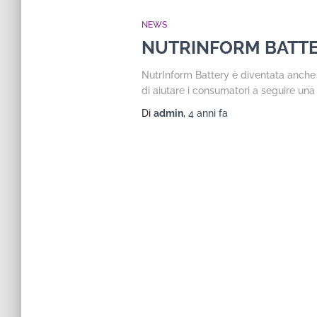
NEWS
NUTRINFORM BATTE
NutrInform Battery è diventata anche u
di aiutare i consumatori a seguire una 
Di
admin
,
4 anni
fa