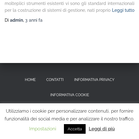
molteplici strumenti esistenti vi sono gli standard internazionali
per la costruzione di sistemi di gestione, nati proprio
Leggi tutto
Di
admin
,
3 anni
fa
HOME
CONTATTI
INFORMATIVA PRIVACY
INFORMATIVA COOKIE
RICHIESTA CANCELLAZIONE DEI DATI PERSONALI
Utilizziamo i cookie per personalizzare contenuti, per fornire
funzionalità dei social media e per analizzare il nostro traffico.
Hestia | Sviluppato da
ThemeIsle
Impostazioni
Leggi di più
Accetta