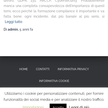
lavoro, GDPR, 231, HACCP, Cybersecurity. Probabilmente
manca una completa consapevolezza dell’importanza di questi
temi, ecco perché la formazione compliance è importante e va
fatta bene: ogni incidente, dal più banale al più serio, si
Leggi tutto
Di
admin
,
5 anni
fa
HOME
CONTATTI
INFORMATIVA PRIVACY
INFORMATIVA COOKIE
RICHIESTA CANCELLAZIONE DEI DATI PERSONALI
Utilizziamo i cookie per personalizzare contenuti, per fornire
funzionalità dei social media e per analizzare il nostro traffico.
Hestia | Sviluppato da
ThemeIsle
Impostazioni
Leggi di più
Accetta