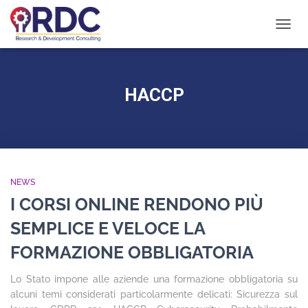
NAVIG
TOGG
HACCP
NEWS
I CORSI ONLINE RENDONO PIÙ
SEMPLICE E VELOCE LA
FORMAZIONE OBBLIGATORIA
Lo Stato impone alle aziende una formazione obbligatoria su
alcuni temi considerati particolarmente delicati: Sicurezza sul