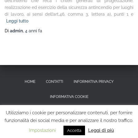
dell’Interno che reca i criteri generali di progettazione,
realizzazione ed esercizio della sicurezza antincendio per luoghi
di lavoro, ai sensi dell’art.46, comma 3, lettera a), punti 1 e
Leggi tutto
Di
admin
,
4 anni
fa
HOME
CONTATTI
INFORMATIVA PRIVACY
INFORMATIVA COOKIE
RICHIESTA CANCELLAZIONE DEI DATI PERSONALI
Utilizziamo i cookie per personalizzare contenuti, per fornire
funzionalità dei social media e per analizzare il nostro traffico.
Hestia | Sviluppato da
ThemeIsle
Impostazioni
Leggi di più
Accetta