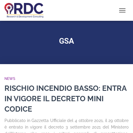
NAVIG
TOGG
GSA
NEWS
RISCHIO INCENDIO BASSO: ENTRA
IN VIGORE IL DECRETO MINI
CODICE
Pubblicato in Gazzetta Ufficiale del 4 ottobre 2021, il 29 ottobre
è entrato in vigore il decreto 3 settembre 2021 del Ministero