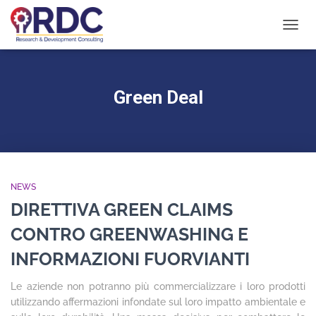
NAVIG
TOGG
Green Deal
NEWS
DIRETTIVA GREEN CLAIMS
CONTRO GREENWASHING E
INFORMAZIONI FUORVIANTI
Le aziende non potranno più commercializzare i loro prodotti
utilizzando affermazioni infondate sul loro impatto ambientale e