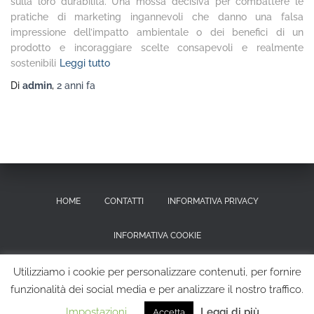
sulla loro durabilità. Una mossa decisiva per combattere le
pratiche di marketing ingannevoli che danno una falsa
impressione dell’impatto ambientale o dei benefici di un
prodotto e incoraggiare scelte consapevoli e realmente
sostenibili
Leggi tutto
Di
admin
,
2 anni
fa
HOME
CONTATTI
INFORMATIVA PRIVACY
INFORMATIVA COOKIE
RICHIESTA CANCELLAZIONE DEI DATI PERSONALI
Utilizziamo i cookie per personalizzare contenuti, per fornire
funzionalità dei social media e per analizzare il nostro traffico.
Hestia | Sviluppato da
ThemeIsle
Impostazioni
Leggi di più
Accetta