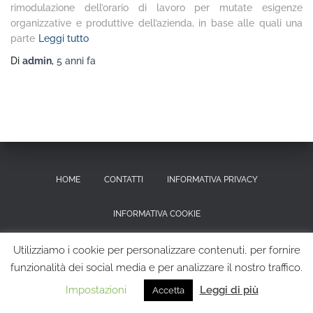
rimodulazione dell’orario di lavoro per mutate esigenze
organizzative e produttive dell’azienda, in base alle quali una
parte
Leggi tutto
Di
admin
,
5 anni
fa
HOME
CONTATTI
INFORMATIVA PRIVACY
INFORMATIVA COOKIE
RICHIESTA CANCELLAZIONE DEI DATI PERSONALI
Utilizziamo i cookie per personalizzare contenuti, per fornire
funzionalità dei social media e per analizzare il nostro traffico.
Hestia | Sviluppato da
ThemeIsle
Impostazioni
Leggi di più
Accetta