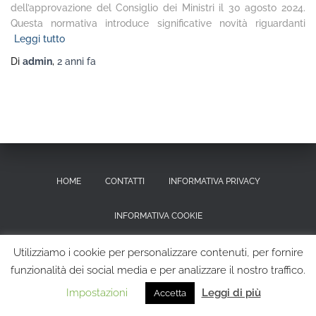
dell’approvazione del Consiglio dei Ministri il 30 agosto 2024.
Questa normativa introduce significative novità riguardanti
Leggi tutto
Di
admin
,
2 anni
fa
HOME
CONTATTI
INFORMATIVA PRIVACY
INFORMATIVA COOKIE
RICHIESTA CANCELLAZIONE DEI DATI PERSONALI
Utilizziamo i cookie per personalizzare contenuti, per fornire
funzionalità dei social media e per analizzare il nostro traffico.
Hestia | Sviluppato da
ThemeIsle
Impostazioni
Leggi di più
Accetta