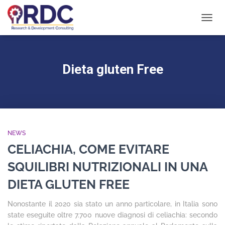
NAVIG
TOGG
Dieta gluten Free
NEWS
CELIACHIA, COME EVITARE
SQUILIBRI NUTRIZIONALI IN UNA
DIETA GLUTEN FREE
Nonostante il 2020 sia stato un anno particolare, in Italia sono
state eseguite oltre 7.700 nuove diagnosi di celiachia: secondo