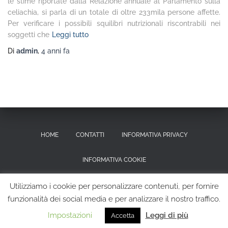
le stime riportate dalla Relazione annuale al Parlamento sulla
celiachia, si parla di un totale di oltre 233mila persone affette.
Per verificare i possibili squilibri nutrizionali riscontrabili nei
soggetti che
Leggi tutto
Di
admin
,
4 anni
fa
HOME
CONTATTI
INFORMATIVA PRIVACY
INFORMATIVA COOKIE
RICHIESTA CANCELLAZIONE DEI DATI PERSONALI
Utilizziamo i cookie per personalizzare contenuti, per fornire
funzionalità dei social media e per analizzare il nostro traffico.
Hestia | Sviluppato da
ThemeIsle
Impostazioni
Leggi di più
Accetta