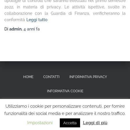
tipologie di controlli che saranno effettuati nel primo semestre
2022, in materia di privacy. Le attività ispettive, svolte in
collaborazione con la Guardia di Finanza, verificheranno la
conformità
Leggi tutto
Di
admin
,
4 anni
fa
HOME
CONTATTI
INFORMATIVA PRIVACY
INFORMATIVA COOKIE
RICHIESTA CANCELLAZIONE DEI DATI PERSONALI
Utilizziamo i cookie per personalizzare contenuti, per fornire
funzionalità dei social media e per analizzare il nostro traffico.
Hestia | Sviluppato da
ThemeIsle
Impostazioni
Leggi di più
Accetta