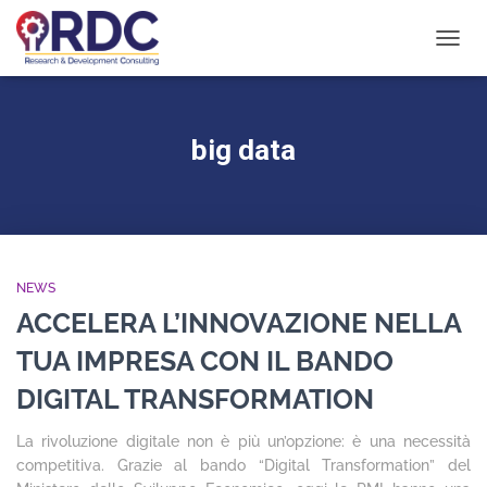
NAVIG
TOGG
big data
NEWS
ACCELERA L’INNOVAZIONE NELLA
TUA IMPRESA CON IL BANDO
DIGITAL TRANSFORMATION
La rivoluzione digitale non è più un’opzione: è una necessità
competitiva. Grazie al bando “Digital Transformation” del