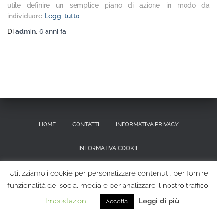
utile definire un semplice piano di azione in modo da
individuare
Leggi tutto
Di
admin
,
6 anni
fa
HOME
CONTATTI
INFORMATIVA PRIVACY
INFORMATIVA COOKIE
RICHIESTA CANCELLAZIONE DEI DATI PERSONALI
Utilizziamo i cookie per personalizzare contenuti, per fornire
funzionalità dei social media e per analizzare il nostro traffico.
Hestia | Sviluppato da
ThemeIsle
Impostazioni
Leggi di più
Accetta