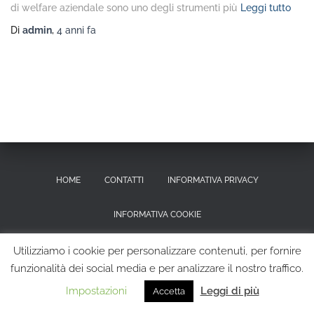
di welfare aziendale sono uno degli strumenti più
Leggi tutto
Di
admin
,
4 anni
fa
HOME
CONTATTI
INFORMATIVA PRIVACY
INFORMATIVA COOKIE
RICHIESTA CANCELLAZIONE DEI DATI PERSONALI
Utilizziamo i cookie per personalizzare contenuti, per fornire
funzionalità dei social media e per analizzare il nostro traffico.
Hestia | Sviluppato da
ThemeIsle
Impostazioni
Leggi di più
Accetta