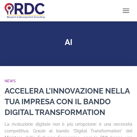
NAVIG
TOGG
AI
NEWS
ACCELERA L’INNOVAZIONE NELLA
TUA IMPRESA CON IL BANDO
DIGITAL TRANSFORMATION
La rivoluzione digitale non è più un’opzione: è una necessità
competitiva. Grazie al bando “Digital Transformation” del