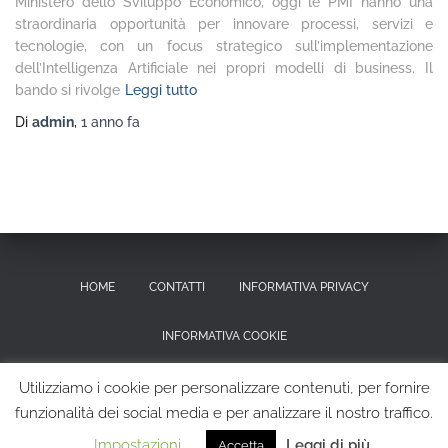
Ministero dello Sviluppo Economico, oggi le PMI hanno una
straordinaria opportunità per innovare processi, servizi e
tecnologie, con un focus strategico sull’implementazione
dell’Intelligenza Artificiale nei propri modelli di business. Il
bando si rivolge
Leggi tutto
Di
admin
,
1 anno
fa
HOME
CONTATTI
INFORMATIVA PRIVACY
INFORMATIVA COOKIE
RICHIESTA CANCELLAZIONE DEI DATI PERSONALI
Utilizziamo i cookie per personalizzare contenuti, per fornire
funzionalità dei social media e per analizzare il nostro traffico.
Hestia | Sviluppato da
ThemeIsle
Impostazioni
Leggi di più
Accetta