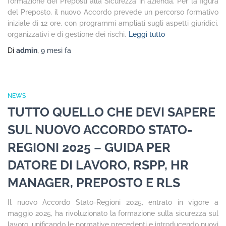
formazione dei Preposti alla Sicurezza in azienda. Per la figura
del Preposto, il nuovo Accordo prevede un percorso formativo
iniziale di 12 ore, con programmi ampliati sugli aspetti giuridici,
organizzativi e di gestione dei rischi.
Leggi tutto
Di
admin
,
9 mesi
fa
NEWS
TUTTO QUELLO CHE DEVI SAPERE
SUL NUOVO ACCORDO STATO-
REGIONI 2025 – GUIDA PER
DATORE DI LAVORO, RSPP, HR
MANAGER, PREPOSTO E RLS
Il nuovo Accordo Stato-Regioni 2025, entrato in vigore a
maggio 2025, ha rivoluzionato la formazione sulla sicurezza sul
lavoro, unificando le normative precedenti e introducendo nuovi