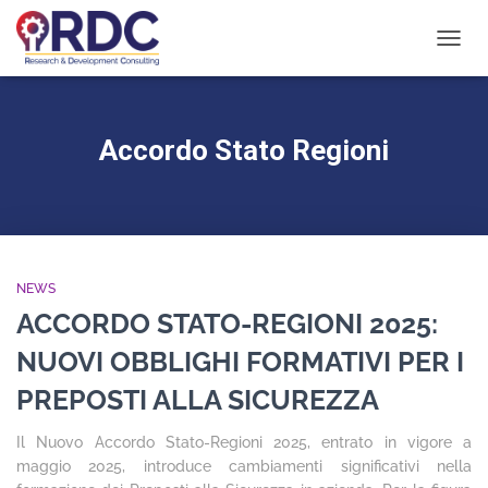
NAVIG
TOGG
Accordo Stato Regioni
NEWS
ACCORDO STATO-REGIONI 2025:
NUOVI OBBLIGHI FORMATIVI PER I
PREPOSTI ALLA SICUREZZA
Il Nuovo Accordo Stato-Regioni 2025, entrato in vigore a
maggio 2025, introduce cambiamenti significativi nella