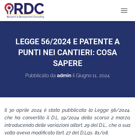
N
A
V
I
G
LEGGE 56/2024 E PATENTE A
A
Z
PUNTI NEI CANTIERI: COSA
I
O
SAPERE
N
E
Pubblicato da
admin
il
Giugno 11, 2024
T
O
G
G
L
E
Il 30 aprile 2024 è stata pubblicata la Legge 56/2024,
che ha convertito il D.L. 19/2024 dello scorso 2 marzo,
introducendo delle variazioni all’art. 29 del D.L., che a sua
volta aveva modificato l’art. 27 del D.Lgs. 81/08.