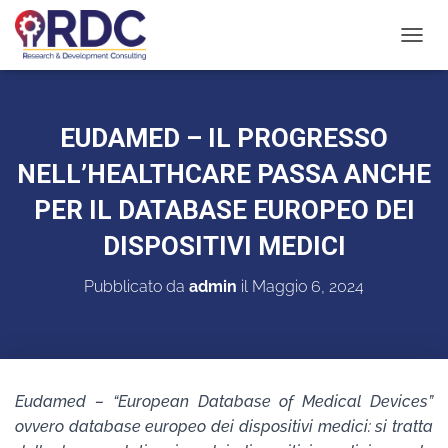
N
A
V
I
G
EUDAMED – IL PROGRESSO
A
Z
NELL’HEALTHCARE PASSA ANCHE
I
O
PER IL DATABASE EUROPEO DEI
N
DISPOSITIVI MEDICI
E
T
O
Pubblicato da
admin
il
Maggio 6, 2024
G
G
L
E
Eudamed – “European Database of Medical Devices”
ovvero database europeo dei dispositivi medici: si tratta