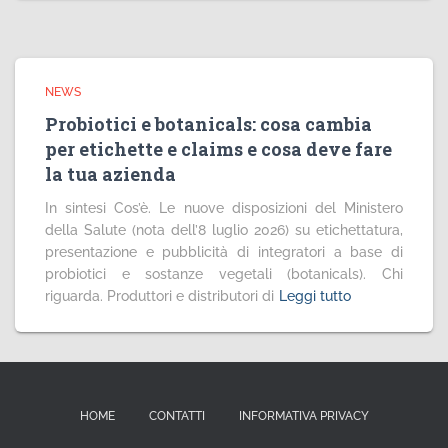
NEWS
Probiotici e botanicals: cosa cambia
per etichette e claims e cosa deve fare
la tua azienda
In sintesi Cos’è. Le nuove disposizioni del Ministero
della Salute (nota dell’8 luglio 2026) su etichettatura,
presentazione e pubblicità di integratori a base di
probiotici e sostanze vegetali (botanicals). Chi
riguarda. Produttori e distributori di
Leggi tutto
HOME
CONTATTI
INFORMATIVA PRIVACY