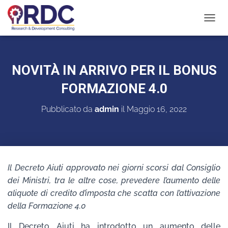
N
A
V
I
G
NOVITÀ IN ARRIVO PER IL BONUS
A
Z
FORMAZIONE 4.0
I
O
Pubblicato da
admin
il
Maggio 16, 2022
N
E
T
O
G
G
Il Decreto Aiuti approvato nei giorni scorsi dal Consiglio
L
dei Ministri, tra le altre cose, prevedere l’aumento delle
E
aliquote di credito d’imposta che scatta con l’attivazione
della Formazione 4.0
Il Decreto Aiuti ha introdotto un aumento delle