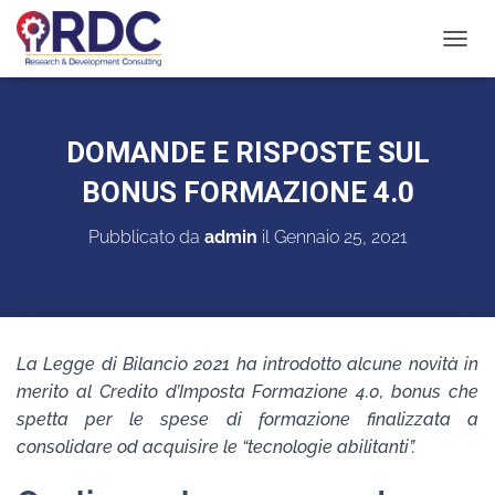
N
A
V
I
G
DOMANDE E RISPOSTE SUL
A
Z
BONUS FORMAZIONE 4.0
I
O
Pubblicato da
admin
il
Gennaio 25, 2021
N
E
T
O
G
G
La Legge di Bilancio 2021 ha introdotto alcune novità in
L
merito al Credito d’Imposta Formazione 4.0, bonus che
E
spetta per le spese di formazione finalizzata a
consolidare od acquisire le “tecnologie abilitanti”.