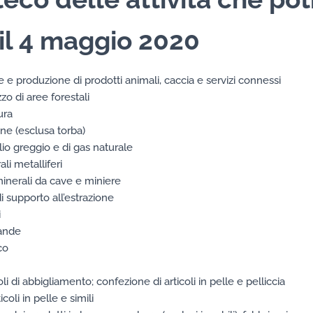
e il 4 maggio 2020
le e produzione di prodotti animali, caccia e servizi connessi
zzo di aree forestali
ura
ne (esclusa torba)
lio greggio e di gas naturale
li metalliferi
 minerali da cave e miniere
di supporto all’estrazione
i
vande
co
li di abbigliamento; confezione di articoli in pelle e pelliccia
coli in pelle e simili