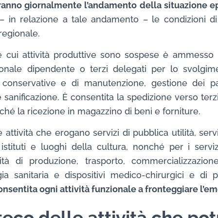
ranno giornalmente l’andamento della situazione e
e – in relazione a tale andamento – le condizioni 
regionale.
e cui attività produttive sono sospese è ammesso l’
sonale dipendente o terzi delegati per lo svolgimen
ità conservative e di manutenzione, gestione dei
a e sanificazione. È consentita la spedizione verso terz
hé la ricezione in magazzino di beni e forniture.
 attività che erogano servizi di pubblica utilità, servi
 istituti e luoghi della cultura, nonché per i serv
attività di produzione, trasporto, commercializzazi
ia sanitaria e dispositivi medico-chirurgici e di p
onsentita ogni attività funzionale a fronteggiare l’
teco delle attività che po