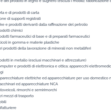
e dei prodotti in legno e sughero (esclusi i mobili); fabbricazione di
ta e di prodotti di carta
ne di supporti registrati
e e prodotti derivanti dalla raffinazione del petrolio
odotti chimici
odotti farmaceutici di base e di preparati farmaceutici
ticoli in gomma e materie plastiche
ri prodotti della lavorazione di minerali non metalliferi
odotti in metallo (esclusi macchinari e attrezzature)
mputer e prodotti di elettronica e ottica; apparecchi elettromedic
gi
pparecchiature elettriche ed apparecchiature per uso domestico n
macchinari ed apparecchiature NCA
toveicoli, rimorchi e semirimorchi
ri mezzi di trasporto
bili
ifatturiere