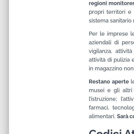
regioni monitore
propri territori 
sistema sanitario 
Per le imprese l
aziendali di per
vigilanza, attiv
attività di pulizi
in magazzino nonc
Restano aperte
le
musei e gli altri
l’istruzione; l’
farmaci, tecnolog
alimentari.
Sarà c
Codici A