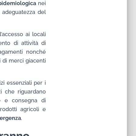
pidemiologica
nei
di adeguatezza del
accesso ai locali
to di attività di
 pagamenti nonché
i di merci giacenti
zi essenziali per i
izi che riguardano
one e consegna di
rodotti agricoli e
emergenza
.
tranno