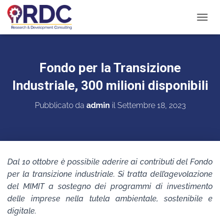
N
A
V
I
G
Fondo per la Transizione
A
Z
Industriale, 300 milioni disponibili
I
O
Pubblicato da
admin
il
Settembre 18, 2023
N
E
T
O
G
G
Dal 10 ottobre è possibile aderire ai contributi del Fondo
L
per la transizione industriale. Si tratta dell’agevolazione
E
del MIMIT a sostegno dei programmi di investimento
delle imprese nella tutela ambientale, sostenibile e
digitale.