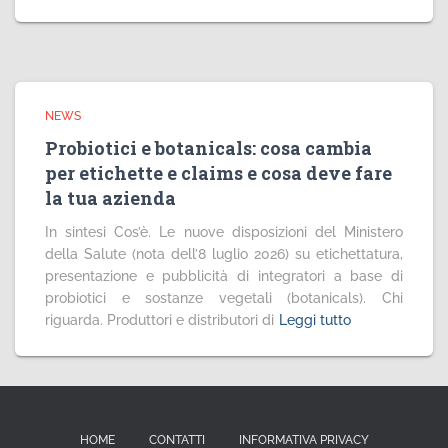
NEWS
Probiotici e botanicals: cosa cambia
per etichette e claims e cosa deve fare
la tua azienda
In sintesi Cos’è. Le nuove disposizioni del Ministero
della Salute (nota dell’8 luglio 2026) su etichettatura,
presentazione e pubblicità di integratori a base di
probiotici e sostanze vegetali (botanicals). Chi
riguarda. Produttori e distributori di
Leggi tutto
HOME
CONTATTI
INFORMATIVA PRIVACY