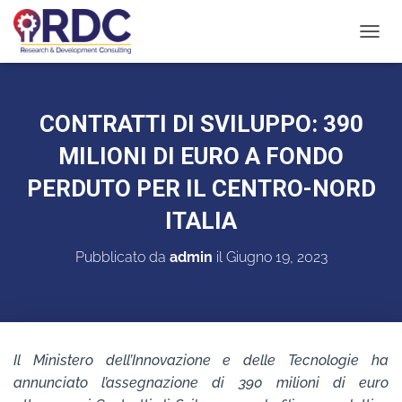
N
A
V
I
G
CONTRATTI DI SVILUPPO: 390
A
Z
MILIONI DI EURO A FONDO
I
O
PERDUTO PER IL CENTRO-NORD
N
ITALIA
E
T
O
Pubblicato da
admin
il
Giugno 19, 2023
G
G
L
E
Il Ministero dell’Innovazione e delle Tecnologie ha
annunciato l’assegnazione di 390 milioni di euro